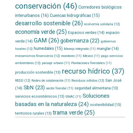
conservación
(46)
Corredores biológicos
interurbanos
(16)
Cuencas hidrográficas
(15)
desarrollo sostenible
(26)
economía solidaria
(12)
economía verde
(25)
Espacios verdes
(14)
espacio
GAM
(26)
gobernanza
(22)
verde
(14)
gobiernos
humedales
(15)
manglar
(14)
locales
(12)
Manejo integrado
(11)
mecanismos financieros
(12)
pago servicios
monitoreo
(11)
México
(11)
ambientales
(12)
paisaje urbano
(11)
Plantaciones forestales
(11)
recurso hídrico
(37)
producción sostenible
(13)
San José
REDD
(12)
Residuos sólidos
(12)
Redes de colaboración
(11)
SbN
(23)
(14)
seguridad alimentaria
(13)
sector forestal
(11)
Soluciones
servicios ecosistémicos
(13)
SINAC
(11)
basadas en la naturaleza
(24)
sostenibilidad
(13)
trama verde
(25)
territorios rurales
(13)