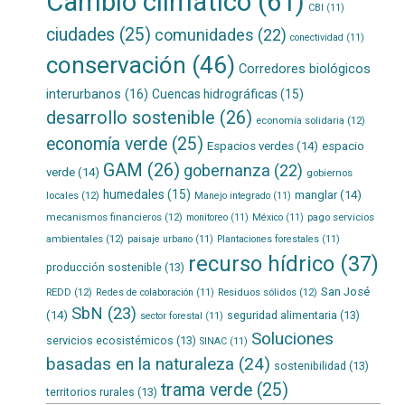
Cambio climático
(61)
CBI
(11)
ciudades
(25)
comunidades
(22)
conectividad
(11)
conservación
(46)
Corredores biológicos
interurbanos
(16)
Cuencas hidrográficas
(15)
desarrollo sostenible
(26)
economía solidaria
(12)
economía verde
(25)
Espacios verdes
(14)
espacio
GAM
(26)
gobernanza
(22)
verde
(14)
gobiernos
humedales
(15)
manglar
(14)
locales
(12)
Manejo integrado
(11)
mecanismos financieros
(12)
pago servicios
monitoreo
(11)
México
(11)
ambientales
(12)
paisaje urbano
(11)
Plantaciones forestales
(11)
recurso hídrico
(37)
producción sostenible
(13)
San José
REDD
(12)
Residuos sólidos
(12)
Redes de colaboración
(11)
SbN
(23)
(14)
seguridad alimentaria
(13)
sector forestal
(11)
Soluciones
servicios ecosistémicos
(13)
SINAC
(11)
basadas en la naturaleza
(24)
sostenibilidad
(13)
trama verde
(25)
territorios rurales
(13)