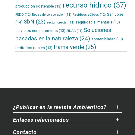
recurso hídrico
(37)
producción sostenible
(13)
San José
REDD
(12)
Residuos sólidos
(12)
Redes de colaboración
(11)
SbN
(23)
(14)
seguridad alimentaria
(13)
sector forestal
(11)
Soluciones
servicios ecosistémicos
(13)
SINAC
(11)
basadas en la naturaleza
(24)
sostenibilidad
(13)
trama verde
(25)
territorios rurales
(13)
¿Publicar en la revista Ambientico?
Enlaces relacionados
Contacto