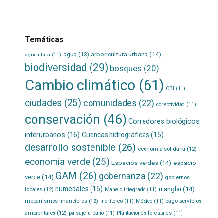
Temáticas
agua
(13)
arboricultura urbana
(14)
agricultura
(11)
biodiversidad
(29)
bosques
(20)
Cambio climático
(61)
CBI
(11)
ciudades
(25)
comunidades
(22)
conectividad
(11)
conservación
(46)
Corredores biológicos
interurbanos
(16)
Cuencas hidrográficas
(15)
desarrollo sostenible
(26)
economía solidaria
(12)
economía verde
(25)
Espacios verdes
(14)
espacio
GAM
(26)
gobernanza
(22)
verde
(14)
gobiernos
humedales
(15)
manglar
(14)
locales
(12)
Manejo integrado
(11)
mecanismos financieros
(12)
pago servicios
monitoreo
(11)
México
(11)
ambientales
(12)
paisaje urbano
(11)
Plantaciones forestales
(11)