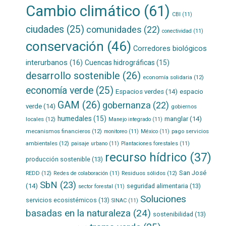
Cambio climático
(61)
CBI
(11)
ciudades
(25)
comunidades
(22)
conectividad
(11)
conservación
(46)
Corredores biológicos
interurbanos
(16)
Cuencas hidrográficas
(15)
desarrollo sostenible
(26)
economía solidaria
(12)
economía verde
(25)
Espacios verdes
(14)
espacio
GAM
(26)
gobernanza
(22)
verde
(14)
gobiernos
humedales
(15)
manglar
(14)
locales
(12)
Manejo integrado
(11)
mecanismos financieros
(12)
pago servicios
monitoreo
(11)
México
(11)
ambientales
(12)
paisaje urbano
(11)
Plantaciones forestales
(11)
recurso hídrico
(37)
producción sostenible
(13)
San José
REDD
(12)
Residuos sólidos
(12)
Redes de colaboración
(11)
SbN
(23)
(14)
seguridad alimentaria
(13)
sector forestal
(11)
Soluciones
servicios ecosistémicos
(13)
SINAC
(11)
basadas en la naturaleza
(24)
sostenibilidad
(13)