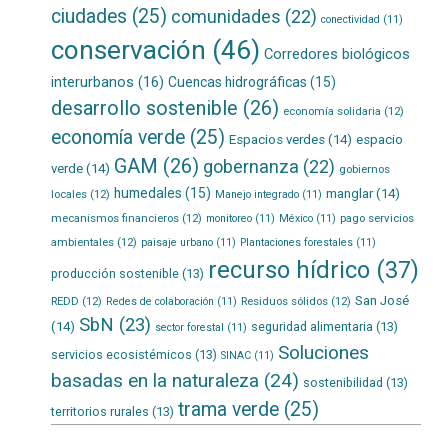
ciudades
(25)
comunidades
(22)
conectividad
(11)
conservación
(46)
Corredores biológicos
interurbanos
(16)
Cuencas hidrográficas
(15)
desarrollo sostenible
(26)
economía solidaria
(12)
economía verde
(25)
Espacios verdes
(14)
espacio
GAM
(26)
gobernanza
(22)
verde
(14)
gobiernos
humedales
(15)
manglar
(14)
locales
(12)
Manejo integrado
(11)
mecanismos financieros
(12)
pago servicios
monitoreo
(11)
México
(11)
ambientales
(12)
paisaje urbano
(11)
Plantaciones forestales
(11)
recurso hídrico
(37)
producción sostenible
(13)
San José
REDD
(12)
Residuos sólidos
(12)
Redes de colaboración
(11)
SbN
(23)
(14)
seguridad alimentaria
(13)
sector forestal
(11)
Soluciones
servicios ecosistémicos
(13)
SINAC
(11)
basadas en la naturaleza
(24)
sostenibilidad
(13)
trama verde
(25)
territorios rurales
(13)