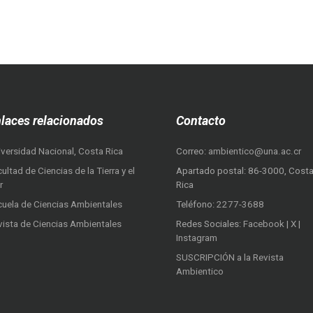
laces relacionados
Contacto
iversidad Nacional, Costa Rica
Correo:
ambientico@una.ac.cr
ultad de Ciencias de la Tierra y el
Apartado postal: 86-3000, Cost
r
Rica
cuela de Ciencias Ambientales
Teléfono:
2277-3688
vista de Ciencias Ambientales
Redes Sociales:
Facebook
|
X
|
Instagram
SUSCRIPCIÓN a la Revista
Ambientico