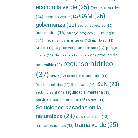
economía verde
(25)
Espacios verdes
GAM
(26)
(14)
espacio verde
(14)
gobernanza
(22)
gobiernos locales
(12)
humedales
(15)
manglar
Manejo integrado
(11)
(14)
mecanismos financieros
(12)
monitoreo
(11)
pago servicios ambientales
(12)
México
(11)
paisaje
producción
urbano
(11)
Plantaciones forestales
(11)
recurso hídrico
sostenible
(13)
(37)
REDD
(12)
Redes de colaboración
(11)
SbN
(23)
San José
(14)
Residuos sólidos
(12)
seguridad alimentaria
(13)
sector forestal
(11)
servicios ecosistémicos
(13)
SINAC
(11)
Soluciones basadas en la
naturaleza
(24)
sostenibilidad
(13)
trama verde
(25)
territorios rurales
(13)