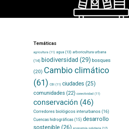
Temáticas
agua
(13)
arboricultura urbana
agricultura
(11)
biodiversidad
(29)
bosques
(14)
Cambio climático
(20)
(61)
ciudades
(25)
CBI
(11)
comunidades
(22)
conectividad
(11)
conservación
(46)
Corredores biológicos interurbanos
(16)
desarrollo
Cuencas hidrográficas
(15)
sostenible
(26)
economía solidaria
(12)