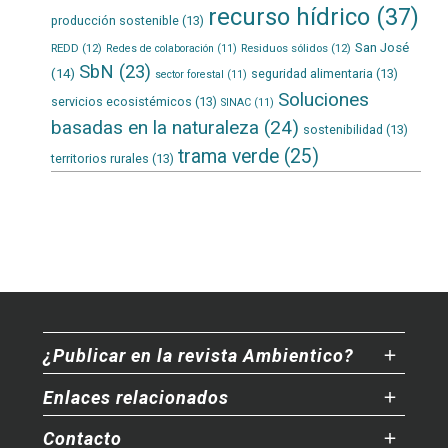
recurso hídrico
(37)
producción sostenible
(13)
San José
REDD
(12)
Residuos sólidos
(12)
Redes de colaboración
(11)
SbN
(23)
(14)
seguridad alimentaria
(13)
sector forestal
(11)
Soluciones
servicios ecosistémicos
(13)
SINAC
(11)
basadas en la naturaleza
(24)
sostenibilidad
(13)
trama verde
(25)
territorios rurales
(13)
¿Publicar en la revista Ambientico?
Enlaces relacionados
Contacto