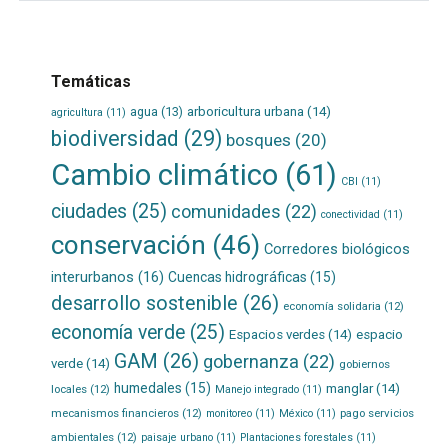
Temáticas
agua
(13)
arboricultura urbana
(14)
agricultura
(11)
biodiversidad
(29)
bosques
(20)
Cambio climático
(61)
CBI
(11)
ciudades
(25)
comunidades
(22)
conectividad
(11)
conservación
(46)
Corredores biológicos
interurbanos
(16)
Cuencas hidrográficas
(15)
desarrollo sostenible
(26)
economía solidaria
(12)
economía verde
(25)
Espacios verdes
(14)
espacio
GAM
(26)
gobernanza
(22)
verde
(14)
gobiernos
humedales
(15)
manglar
(14)
locales
(12)
Manejo integrado
(11)
mecanismos financieros
(12)
pago servicios
monitoreo
(11)
México
(11)
ambientales
(12)
paisaje urbano
(11)
Plantaciones forestales
(11)