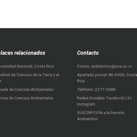
laces relacionados
Contacto
iversidad Nacional, Costa Rica
Correo:
ambientico@una.ac.cr
ultad de Ciencias de la Tierra y el
Apartado postal: 86-3000, Cost
r
Rica
cuela de Ciencias Ambientales
Teléfono:
2277-3688
vista de Ciencias Ambientales
Redes Sociales:
Facebook
|
X
|
Instagram
SUSCRIPCIÓN a la Revista
Ambientico