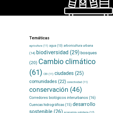
Temáticas
agua
(13)
arboricultura urbana
agricultura
(11)
biodiversidad
(29)
bosques
(14)
Cambio climático
(20)
(61)
ciudades
(25)
CBI
(11)
comunidades
(22)
conectividad
(11)
conservación
(46)
Corredores biológicos interurbanos
(16)
desarrollo
Cuencas hidrográficas
(15)
sostenible
(26)
economía solidaria
(12)