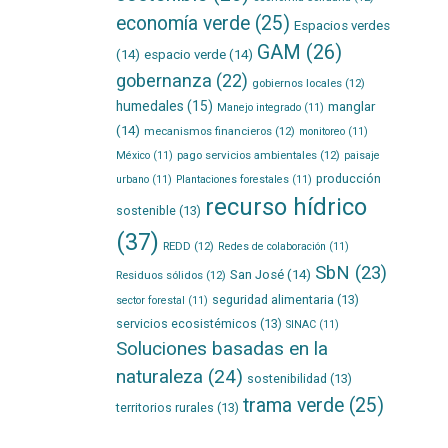
economía verde
(25)
Espacios verdes
GAM
(26)
(14)
espacio verde
(14)
gobernanza
(22)
gobiernos locales
(12)
humedales
(15)
manglar
Manejo integrado
(11)
(14)
mecanismos financieros
(12)
monitoreo
(11)
pago servicios ambientales
(12)
México
(11)
paisaje
producción
urbano
(11)
Plantaciones forestales
(11)
recurso hídrico
sostenible
(13)
(37)
REDD
(12)
Redes de colaboración
(11)
SbN
(23)
San José
(14)
Residuos sólidos
(12)
seguridad alimentaria
(13)
sector forestal
(11)
servicios ecosistémicos
(13)
SINAC
(11)
Soluciones basadas en la
naturaleza
(24)
sostenibilidad
(13)
trama verde
(25)
territorios rurales
(13)