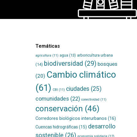
Temáticas
agua
(13)
arboricultura urbana
agricultura
(11)
biodiversidad
(29)
bosques
(14)
Cambio climático
(20)
(61)
ciudades
(25)
CBI
(11)
comunidades
(22)
conectividad
(11)
conservación
(46)
Corredores biológicos interurbanos
(16)
desarrollo
Cuencas hidrográficas
(15)
sostenible
(26)
economía solidaria
(12)