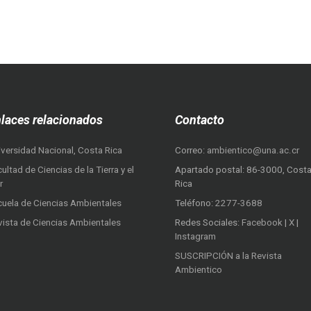
laces relacionados
Contacto
iversidad Nacional, Costa Rica
Correo:
ambientico@una.ac.cr
ultad de Ciencias de la Tierra y el
Apartado postal: 86-3000, Cost
r
Rica
cuela de Ciencias Ambientales
Teléfono:
2277-3688
vista de Ciencias Ambientales
Redes Sociales:
Facebook
|
X
|
Instagram
SUSCRIPCIÓN a la Revista
Ambientico