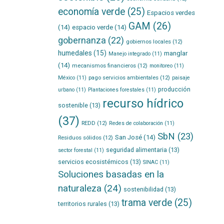
economía verde
(25)
Espacios verdes
GAM
(26)
(14)
espacio verde
(14)
gobernanza
(22)
gobiernos locales
(12)
humedales
(15)
manglar
Manejo integrado
(11)
(14)
mecanismos financieros
(12)
monitoreo
(11)
pago servicios ambientales
(12)
México
(11)
paisaje
producción
urbano
(11)
Plantaciones forestales
(11)
recurso hídrico
sostenible
(13)
(37)
REDD
(12)
Redes de colaboración
(11)
SbN
(23)
San José
(14)
Residuos sólidos
(12)
seguridad alimentaria
(13)
sector forestal
(11)
servicios ecosistémicos
(13)
SINAC
(11)
Soluciones basadas en la
naturaleza
(24)
sostenibilidad
(13)
trama verde
(25)
territorios rurales
(13)