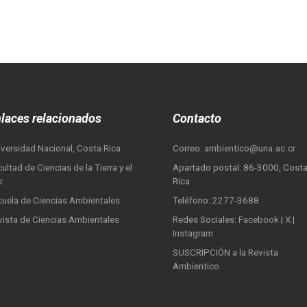
laces relacionados
Contacto
iversidad Nacional, Costa Rica
Correo:
ambientico@una.ac.cr
ultad de Ciencias de la Tierra y el
Apartado postal: 86-3000, Cost
r
Rica
cuela de Ciencias Ambientales
Teléfono:
2277-3688
vista de Ciencias Ambientales
Redes Sociales:
Facebook
|
X
|
Instagram
SUSCRIPCIÓN a la Revista
Ambientico