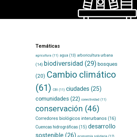
Temáticas
agua
(13)
arboricultura urbana
agricultura
(11)
biodiversidad
(29)
bosques
(14)
Cambio climático
(20)
(61)
ciudades
(25)
CBI
(11)
comunidades
(22)
conectividad
(11)
conservación
(46)
Corredores biológicos interurbanos
(16)
desarrollo
Cuencas hidrográficas
(15)
sostenible
(26)
economía solidaria
(12)