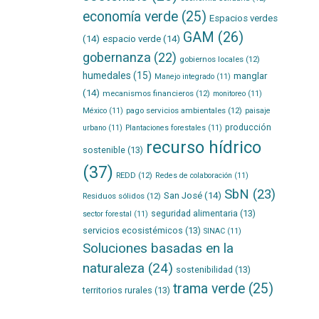
economía verde
(25)
Espacios verdes
GAM
(26)
(14)
espacio verde
(14)
gobernanza
(22)
gobiernos locales
(12)
humedales
(15)
manglar
Manejo integrado
(11)
(14)
mecanismos financieros
(12)
monitoreo
(11)
pago servicios ambientales
(12)
México
(11)
paisaje
producción
urbano
(11)
Plantaciones forestales
(11)
recurso hídrico
sostenible
(13)
(37)
REDD
(12)
Redes de colaboración
(11)
SbN
(23)
San José
(14)
Residuos sólidos
(12)
seguridad alimentaria
(13)
sector forestal
(11)
servicios ecosistémicos
(13)
SINAC
(11)
Soluciones basadas en la
naturaleza
(24)
sostenibilidad
(13)
trama verde
(25)
territorios rurales
(13)