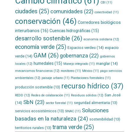
Cambio climático
(61)
CBI
(11)
ciudades
(25)
comunidades
(22)
conectividad
(11)
conservación
(46)
Corredores biológicos
interurbanos
(16)
Cuencas hidrográficas
(15)
desarrollo sostenible
(26)
economía solidaria
(12)
economía verde
(25)
Espacios verdes
(14)
espacio
GAM
(26)
gobernanza
(22)
verde
(14)
gobiernos
humedales
(15)
manglar
(14)
locales
(12)
Manejo integrado
(11)
mecanismos financieros
(12)
pago servicios
monitoreo
(11)
México
(11)
ambientales
(12)
paisaje urbano
(11)
Plantaciones forestales
(11)
recurso hídrico
(37)
producción sostenible
(13)
San José
REDD
(12)
Residuos sólidos
(12)
Redes de colaboración
(11)
SbN
(23)
(14)
seguridad alimentaria
(13)
sector forestal
(11)
Soluciones
servicios ecosistémicos
(13)
SINAC
(11)
basadas en la naturaleza
(24)
sostenibilidad
(13)
trama verde
(25)
territorios rurales
(13)