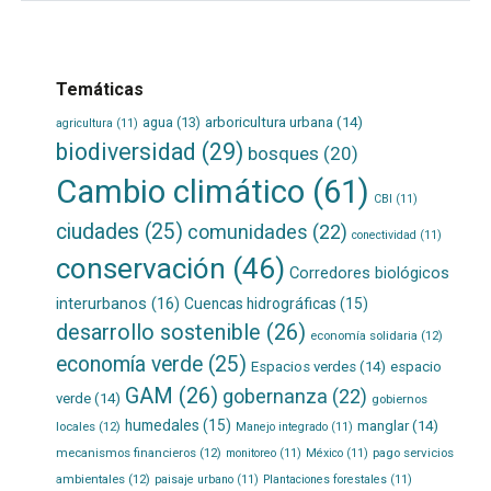
Temáticas
agua
(13)
arboricultura urbana
(14)
agricultura
(11)
biodiversidad
(29)
bosques
(20)
Cambio climático
(61)
CBI
(11)
ciudades
(25)
comunidades
(22)
conectividad
(11)
conservación
(46)
Corredores biológicos
interurbanos
(16)
Cuencas hidrográficas
(15)
desarrollo sostenible
(26)
economía solidaria
(12)
economía verde
(25)
Espacios verdes
(14)
espacio
GAM
(26)
gobernanza
(22)
verde
(14)
gobiernos
humedales
(15)
manglar
(14)
locales
(12)
Manejo integrado
(11)
mecanismos financieros
(12)
pago servicios
monitoreo
(11)
México
(11)
ambientales
(12)
paisaje urbano
(11)
Plantaciones forestales
(11)