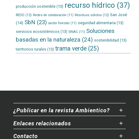
recurso hídrico
(37)
producción sostenible
(13)
San José
REDD
(12)
Residuos sólidos
(12)
Redes de colaboración
(11)
SbN
(23)
(14)
seguridad alimentaria
(13)
sector forestal
(11)
Soluciones
servicios ecosistémicos
(13)
SINAC
(11)
basadas en la naturaleza
(24)
sostenibilidad
(13)
trama verde
(25)
territorios rurales
(13)
¿Publicar en la revista Ambientico?
Enlaces relacionados
Contacto