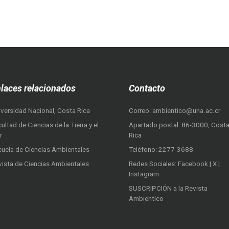
laces relacionados
Contacto
iversidad Nacional, Costa Rica
Correo:
ambientico@una.ac.cr
ultad de Ciencias de la Tierra y el
Apartado postal: 86-3000, Cost
r
Rica
cuela de Ciencias Ambientales
Teléfono:
2277-3688
vista de Ciencias Ambientales
Redes Sociales:
Facebook
|
X
|
Instagram
SUSCRIPCIÓN a la Revista
Ambientico