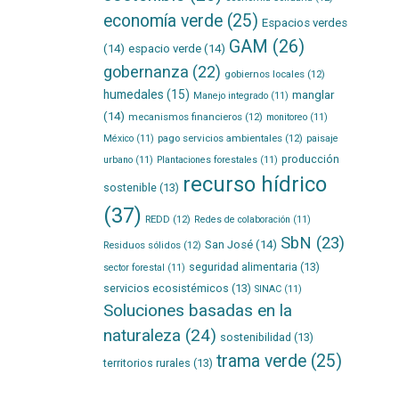
economía verde
(25)
Espacios verdes
GAM
(26)
(14)
espacio verde
(14)
gobernanza
(22)
gobiernos locales
(12)
humedales
(15)
manglar
Manejo integrado
(11)
(14)
mecanismos financieros
(12)
monitoreo
(11)
pago servicios ambientales
(12)
México
(11)
paisaje
producción
urbano
(11)
Plantaciones forestales
(11)
recurso hídrico
sostenible
(13)
(37)
REDD
(12)
Redes de colaboración
(11)
SbN
(23)
San José
(14)
Residuos sólidos
(12)
seguridad alimentaria
(13)
sector forestal
(11)
servicios ecosistémicos
(13)
SINAC
(11)
Soluciones basadas en la
naturaleza
(24)
sostenibilidad
(13)
trama verde
(25)
territorios rurales
(13)