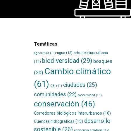
Temáticas
agua
(13)
arboricultura urbana
agricultura
(11)
biodiversidad
(29)
bosques
(14)
Cambio climático
(20)
(61)
ciudades
(25)
CBI
(11)
comunidades
(22)
conectividad
(11)
conservación
(46)
Corredores biológicos interurbanos
(16)
desarrollo
Cuencas hidrográficas
(15)
sostenible
(26)
economía solidaria
(12)