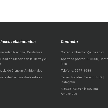
laces relacionados
Contacto
iversidad Nacional, Costa Rica
Correo:
ambientico@una.ac.cr
ultad de Ciencias de la Tierra y el
Apartado postal: 86-3000, Cost
r
Rica
cuela de Ciencias Ambientales
Teléfono:
2277-3688
vista de Ciencias Ambientales
Redes Sociales:
Facebook
|
X
|
Instagram
SUSCRIPCIÓN a la Revista
Ambientico