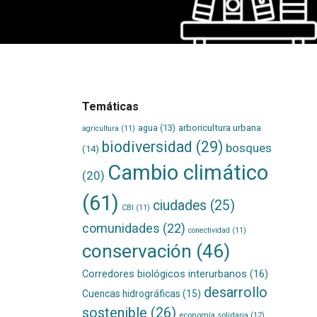
Temáticas
agua
(13)
arboricultura urbana
agricultura
(11)
biodiversidad
(29)
bosques
(14)
Cambio climático
(20)
(61)
ciudades
(25)
CBI
(11)
comunidades
(22)
conectividad
(11)
conservación
(46)
Corredores biológicos interurbanos
(16)
desarrollo
Cuencas hidrográficas
(15)
sostenible
(26)
economía solidaria
(12)