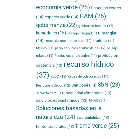
economía verde
(25)
Espacios verdes
GAM
(26)
(14)
espacio verde
(14)
gobernanza
(22)
gobiernos locales
(12)
humedales
(15)
manglar
Manejo integrado
(11)
(14)
mecanismos financieros
(12)
monitoreo
(11)
pago servicios ambientales
(12)
México
(11)
paisaje
producción
urbano
(11)
Plantaciones forestales
(11)
recurso hídrico
sostenible
(13)
(37)
REDD
(12)
Redes de colaboración
(11)
SbN
(23)
San José
(14)
Residuos sólidos
(12)
seguridad alimentaria
(13)
sector forestal
(11)
servicios ecosistémicos
(13)
SINAC
(11)
Soluciones basadas en la
naturaleza
(24)
sostenibilidad
(13)
trama verde
(25)
territorios rurales
(13)