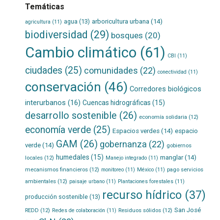
Temáticas
agua
(13)
arboricultura urbana
(14)
agricultura
(11)
biodiversidad
(29)
bosques
(20)
Cambio climático
(61)
CBI
(11)
ciudades
(25)
comunidades
(22)
conectividad
(11)
conservación
(46)
Corredores biológicos
interurbanos
(16)
Cuencas hidrográficas
(15)
desarrollo sostenible
(26)
economía solidaria
(12)
economía verde
(25)
Espacios verdes
(14)
espacio
GAM
(26)
gobernanza
(22)
verde
(14)
gobiernos
humedales
(15)
manglar
(14)
locales
(12)
Manejo integrado
(11)
mecanismos financieros
(12)
pago servicios
monitoreo
(11)
México
(11)
ambientales
(12)
paisaje urbano
(11)
Plantaciones forestales
(11)
recurso hídrico
(37)
producción sostenible
(13)
San José
REDD
(12)
Residuos sólidos
(12)
Redes de colaboración
(11)