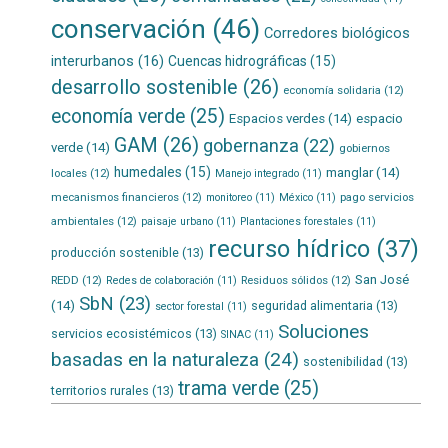
conservación
(46)
Corredores biológicos
interurbanos
(16)
Cuencas hidrográficas
(15)
desarrollo sostenible
(26)
economía solidaria
(12)
economía verde
(25)
Espacios verdes
(14)
espacio
GAM
(26)
gobernanza
(22)
verde
(14)
gobiernos
humedales
(15)
manglar
(14)
locales
(12)
Manejo integrado
(11)
mecanismos financieros
(12)
pago servicios
monitoreo
(11)
México
(11)
ambientales
(12)
paisaje urbano
(11)
Plantaciones forestales
(11)
recurso hídrico
(37)
producción sostenible
(13)
San José
REDD
(12)
Residuos sólidos
(12)
Redes de colaboración
(11)
SbN
(23)
(14)
seguridad alimentaria
(13)
sector forestal
(11)
Soluciones
servicios ecosistémicos
(13)
SINAC
(11)
basadas en la naturaleza
(24)
sostenibilidad
(13)
trama verde
(25)
territorios rurales
(13)