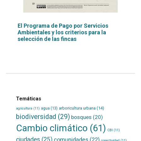
El Programa de Pago por Servicios
Ambientales y los criterios para la
selección de las fincas
Leer
por
más...
Temáticas
agua
(13)
arboricultura urbana
(14)
agricultura
(11)
biodiversidad
(29)
bosques
(20)
Cambio climático
(61)
CBI
(11)
ciudades
(25)
comunidades
(22)
conectividad
(11)