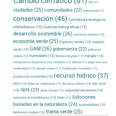
Cambio climático
(61)
CBI
(11)
ciudades
(25)
comunidades
(22)
conectividad
(11)
conservación
(46)
Corredores biológicos
interurbanos
(16)
Cuencas hidrográficas
(15)
desarrollo sostenible
(26)
economía solidaria
(12)
economía verde
(25)
Espacios verdes
(14)
espacio
GAM
(26)
gobernanza
(22)
verde
(14)
gobiernos
humedales
(15)
manglar
(14)
locales
(12)
Manejo integrado
(11)
mecanismos financieros
(12)
pago servicios
monitoreo
(11)
México
(11)
ambientales
(12)
paisaje urbano
(11)
Plantaciones forestales
(11)
recurso hídrico
(37)
producción sostenible
(13)
San José
REDD
(12)
Residuos sólidos
(12)
Redes de colaboración
(11)
SbN
(23)
(14)
seguridad alimentaria
(13)
sector forestal
(11)
Soluciones
servicios ecosistémicos
(13)
SINAC
(11)
basadas en la naturaleza
(24)
sostenibilidad
(13)
trama verde
(25)
territorios rurales
(13)