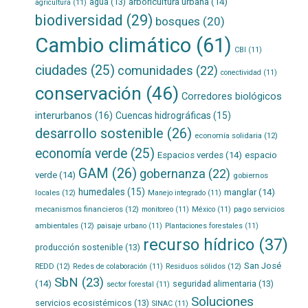
agua
(13)
arboricultura urbana
(14)
agricultura
(11)
biodiversidad
(29)
bosques
(20)
Cambio climático
(61)
CBI
(11)
ciudades
(25)
comunidades
(22)
conectividad
(11)
conservación
(46)
Corredores biológicos
interurbanos
(16)
Cuencas hidrográficas
(15)
desarrollo sostenible
(26)
economía solidaria
(12)
economía verde
(25)
Espacios verdes
(14)
espacio
GAM
(26)
gobernanza
(22)
verde
(14)
gobiernos
humedales
(15)
manglar
(14)
locales
(12)
Manejo integrado
(11)
mecanismos financieros
(12)
pago servicios
monitoreo
(11)
México
(11)
ambientales
(12)
paisaje urbano
(11)
Plantaciones forestales
(11)
recurso hídrico
(37)
producción sostenible
(13)
San José
REDD
(12)
Residuos sólidos
(12)
Redes de colaboración
(11)
SbN
(23)
(14)
seguridad alimentaria
(13)
sector forestal
(11)
Soluciones
servicios ecosistémicos
(13)
SINAC
(11)