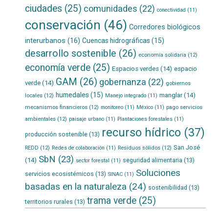
ciudades
(25)
comunidades
(22)
conectividad
(11)
conservación
(46)
Corredores biológicos
interurbanos
(16)
Cuencas hidrográficas
(15)
desarrollo sostenible
(26)
economía solidaria
(12)
economía verde
(25)
Espacios verdes
(14)
espacio
GAM
(26)
gobernanza
(22)
verde
(14)
gobiernos
humedales
(15)
manglar
(14)
locales
(12)
Manejo integrado
(11)
mecanismos financieros
(12)
pago servicios
monitoreo
(11)
México
(11)
ambientales
(12)
paisaje urbano
(11)
Plantaciones forestales
(11)
recurso hídrico
(37)
producción sostenible
(13)
San José
REDD
(12)
Residuos sólidos
(12)
Redes de colaboración
(11)
SbN
(23)
(14)
seguridad alimentaria
(13)
sector forestal
(11)
Soluciones
servicios ecosistémicos
(13)
SINAC
(11)
basadas en la naturaleza
(24)
sostenibilidad
(13)
trama verde
(25)
territorios rurales
(13)