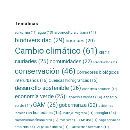
Temáticas
agua
(13)
arboricultura urbana
(14)
agricultura
(11)
biodiversidad
(29)
bosques
(20)
Cambio climático
(61)
CBI
(11)
ciudades
(25)
comunidades
(22)
conectividad
(11)
conservación
(46)
Corredores biológicos
interurbanos
(16)
Cuencas hidrográficas
(15)
desarrollo sostenible
(26)
economía solidaria
(12)
economía verde
(25)
Espacios verdes
(14)
espacio
GAM
(26)
gobernanza
(22)
verde
(14)
gobiernos
humedales
(15)
manglar
(14)
locales
(12)
Manejo integrado
(11)
mecanismos financieros
(12)
pago servicios
monitoreo
(11)
México
(11)
ambientales
(12)
paisaje urbano
(11)
Plantaciones forestales
(11)