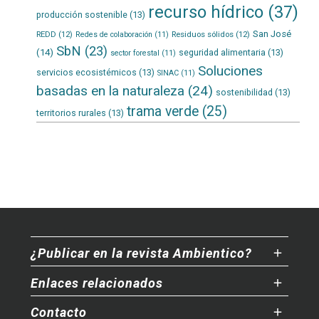
recurso hídrico
(37)
producción sostenible
(13)
San José
REDD
(12)
Residuos sólidos
(12)
Redes de colaboración
(11)
SbN
(23)
(14)
seguridad alimentaria
(13)
sector forestal
(11)
Soluciones
servicios ecosistémicos
(13)
SINAC
(11)
basadas en la naturaleza
(24)
sostenibilidad
(13)
trama verde
(25)
territorios rurales
(13)
¿Publicar en la revista Ambientico?
Enlaces relacionados
Contacto