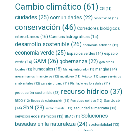
Cambio climático
(61)
CBI
(11)
ciudades
(25)
comunidades
(22)
conectividad
(11)
conservación
(46)
Corredores biológicos
interurbanos
(16)
Cuencas hidrográficas
(15)
desarrollo sostenible
(26)
economía solidaria
(12)
economía verde
(25)
Espacios verdes
(14)
espacio
GAM
(26)
gobernanza
(22)
verde
(14)
gobiernos
humedales
(15)
manglar
(14)
locales
(12)
Manejo integrado
(11)
mecanismos financieros
(12)
pago servicios
monitoreo
(11)
México
(11)
ambientales
(12)
paisaje urbano
(11)
Plantaciones forestales
(11)
recurso hídrico
(37)
producción sostenible
(13)
San José
REDD
(12)
Residuos sólidos
(12)
Redes de colaboración
(11)
SbN
(23)
(14)
seguridad alimentaria
(13)
sector forestal
(11)
Soluciones
servicios ecosistémicos
(13)
SINAC
(11)
basadas en la naturaleza
(24)
sostenibilidad
(13)