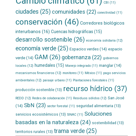
Cambio climático
(61)
CBI
(11)
ciudades
(25)
comunidades
(22)
conectividad
(11)
conservación
(46)
Corredores biológicos
interurbanos
(16)
Cuencas hidrográficas
(15)
desarrollo sostenible
(26)
economía solidaria
(12)
economía verde
(25)
Espacios verdes
(14)
espacio
GAM
(26)
gobernanza
(22)
verde
(14)
gobiernos
humedales
(15)
manglar
(14)
locales
(12)
Manejo integrado
(11)
mecanismos financieros
(12)
pago servicios
monitoreo
(11)
México
(11)
ambientales
(12)
paisaje urbano
(11)
Plantaciones forestales
(11)
recurso hídrico
(37)
producción sostenible
(13)
San José
REDD
(12)
Residuos sólidos
(12)
Redes de colaboración
(11)
SbN
(23)
(14)
seguridad alimentaria
(13)
sector forestal
(11)
Soluciones
servicios ecosistémicos
(13)
SINAC
(11)
basadas en la naturaleza
(24)
sostenibilidad
(13)
trama verde
(25)
territorios rurales
(13)