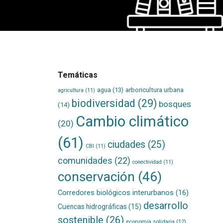
Temáticas
agua
(13)
arboricultura urbana
agricultura
(11)
biodiversidad
(29)
bosques
(14)
Cambio climático
(20)
(61)
ciudades
(25)
CBI
(11)
comunidades
(22)
conectividad
(11)
conservación
(46)
Corredores biológicos interurbanos
(16)
desarrollo
Cuencas hidrográficas
(15)
sostenible
(26)
economía solidaria
(12)