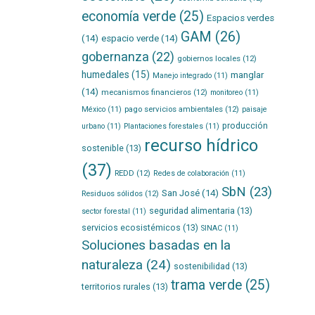
economía verde
(25)
Espacios verdes
GAM
(26)
(14)
espacio verde
(14)
gobernanza
(22)
gobiernos locales
(12)
humedales
(15)
manglar
Manejo integrado
(11)
(14)
mecanismos financieros
(12)
monitoreo
(11)
pago servicios ambientales
(12)
México
(11)
paisaje
producción
urbano
(11)
Plantaciones forestales
(11)
recurso hídrico
sostenible
(13)
(37)
REDD
(12)
Redes de colaboración
(11)
SbN
(23)
San José
(14)
Residuos sólidos
(12)
seguridad alimentaria
(13)
sector forestal
(11)
servicios ecosistémicos
(13)
SINAC
(11)
Soluciones basadas en la
naturaleza
(24)
sostenibilidad
(13)
trama verde
(25)
territorios rurales
(13)