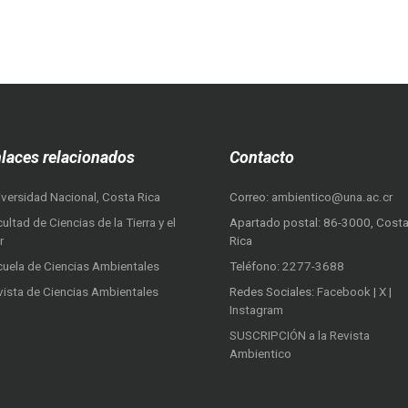
laces relacionados
Contacto
iversidad Nacional, Costa Rica
Correo:
ambientico@una.ac.cr
ultad de Ciencias de la Tierra y el
Apartado postal: 86-3000, Cost
r
Rica
cuela de Ciencias Ambientales
Teléfono:
2277-3688
vista de Ciencias Ambientales
Redes Sociales:
Facebook
|
X
|
Instagram
SUSCRIPCIÓN a la Revista
Ambientico