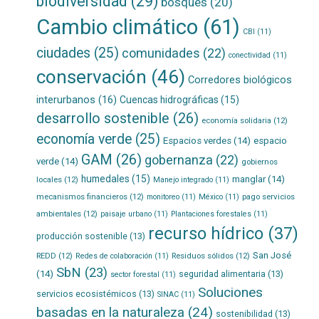
biodiversidad
(29)
bosques
(20)
Cambio climático
(61)
CBI
(11)
ciudades
(25)
comunidades
(22)
conectividad
(11)
conservación
(46)
Corredores biológicos
interurbanos
(16)
Cuencas hidrográficas
(15)
desarrollo sostenible
(26)
economía solidaria
(12)
economía verde
(25)
Espacios verdes
(14)
espacio
GAM
(26)
gobernanza
(22)
verde
(14)
gobiernos
humedales
(15)
manglar
(14)
locales
(12)
Manejo integrado
(11)
mecanismos financieros
(12)
pago servicios
monitoreo
(11)
México
(11)
ambientales
(12)
paisaje urbano
(11)
Plantaciones forestales
(11)
recurso hídrico
(37)
producción sostenible
(13)
San José
REDD
(12)
Residuos sólidos
(12)
Redes de colaboración
(11)
SbN
(23)
(14)
seguridad alimentaria
(13)
sector forestal
(11)
Soluciones
servicios ecosistémicos
(13)
SINAC
(11)
basadas en la naturaleza
(24)
sostenibilidad
(13)