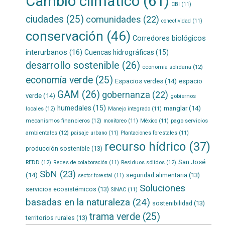
Cambio climático
(61)
CBI
(11)
ciudades
(25)
comunidades
(22)
conectividad
(11)
conservación
(46)
Corredores biológicos
interurbanos
(16)
Cuencas hidrográficas
(15)
desarrollo sostenible
(26)
economía solidaria
(12)
economía verde
(25)
Espacios verdes
(14)
espacio
GAM
(26)
gobernanza
(22)
verde
(14)
gobiernos
humedales
(15)
manglar
(14)
locales
(12)
Manejo integrado
(11)
mecanismos financieros
(12)
pago servicios
monitoreo
(11)
México
(11)
ambientales
(12)
paisaje urbano
(11)
Plantaciones forestales
(11)
recurso hídrico
(37)
producción sostenible
(13)
San José
REDD
(12)
Residuos sólidos
(12)
Redes de colaboración
(11)
SbN
(23)
(14)
seguridad alimentaria
(13)
sector forestal
(11)
Soluciones
servicios ecosistémicos
(13)
SINAC
(11)
basadas en la naturaleza
(24)
sostenibilidad
(13)
trama verde
(25)
territorios rurales
(13)