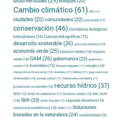
biodiversidad
(29)
bosques
(20)
Cambio climático
(61)
CBI
(11)
ciudades
(25)
comunidades
(22)
conectividad
(11)
conservación
(46)
Corredores biológicos
interurbanos
(16)
Cuencas hidrográficas
(15)
desarrollo sostenible
(26)
economía solidaria
(12)
economía verde
(25)
Espacios verdes
(14)
espacio
GAM
(26)
gobernanza
(22)
verde
(14)
gobiernos
humedales
(15)
manglar
(14)
locales
(12)
Manejo integrado
(11)
mecanismos financieros
(12)
pago servicios
monitoreo
(11)
México
(11)
ambientales
(12)
paisaje urbano
(11)
Plantaciones forestales
(11)
recurso hídrico
(37)
producción sostenible
(13)
San José
REDD
(12)
Residuos sólidos
(12)
Redes de colaboración
(11)
SbN
(23)
(14)
seguridad alimentaria
(13)
sector forestal
(11)
Soluciones
servicios ecosistémicos
(13)
SINAC
(11)
basadas en la naturaleza
(24)
sostenibilidad
(13)