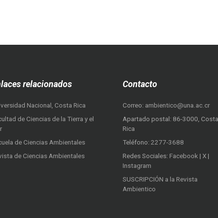
laces relacionados
Contacto
iversidad Nacional, Costa Rica
Correo:
ambientico@una.ac.cr
ultad de Ciencias de la Tierra y el
Apartado postal: 86-3000, Cost
r
Rica
cuela de Ciencias Ambientales
Teléfono:
2277-3688
vista de Ciencias Ambientales
Redes Sociales:
Facebook
|
X
|
Instagram
SUSCRIPCIÓN a la Revista
Ambientico