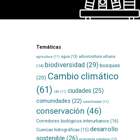
Temáticas
agua
(13)
arboricultura urbana
agricultura
(11)
biodiversidad
(29)
bosques
(14)
Cambio climático
(20)
(61)
ciudades
(25)
CBI
(11)
comunidades
(22)
conectividad
(11)
conservación
(46)
Corredores biológicos interurbanos
(16)
desarrollo
Cuencas hidrográficas
(15)
sostenible
(26)
economía solidaria
(12)