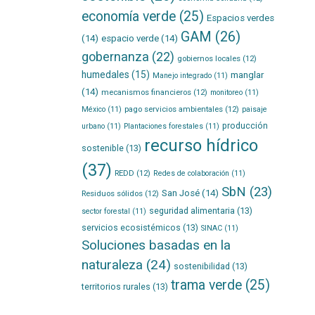
economía verde
(25)
Espacios verdes
GAM
(26)
(14)
espacio verde
(14)
gobernanza
(22)
gobiernos locales
(12)
humedales
(15)
manglar
Manejo integrado
(11)
(14)
mecanismos financieros
(12)
monitoreo
(11)
pago servicios ambientales
(12)
México
(11)
paisaje
producción
urbano
(11)
Plantaciones forestales
(11)
recurso hídrico
sostenible
(13)
(37)
REDD
(12)
Redes de colaboración
(11)
SbN
(23)
San José
(14)
Residuos sólidos
(12)
seguridad alimentaria
(13)
sector forestal
(11)
servicios ecosistémicos
(13)
SINAC
(11)
Soluciones basadas en la
naturaleza
(24)
sostenibilidad
(13)
trama verde
(25)
territorios rurales
(13)