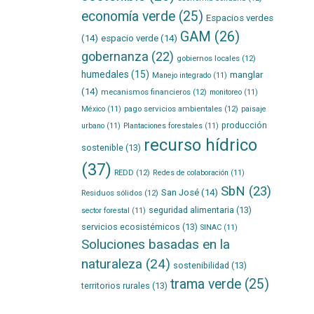
economía verde
(25)
Espacios verdes
GAM
(26)
(14)
espacio verde
(14)
gobernanza
(22)
gobiernos locales
(12)
humedales
(15)
manglar
Manejo integrado
(11)
(14)
mecanismos financieros
(12)
monitoreo
(11)
pago servicios ambientales
(12)
México
(11)
paisaje
producción
urbano
(11)
Plantaciones forestales
(11)
recurso hídrico
sostenible
(13)
(37)
REDD
(12)
Redes de colaboración
(11)
SbN
(23)
San José
(14)
Residuos sólidos
(12)
seguridad alimentaria
(13)
sector forestal
(11)
servicios ecosistémicos
(13)
SINAC
(11)
Soluciones basadas en la
naturaleza
(24)
sostenibilidad
(13)
trama verde
(25)
territorios rurales
(13)