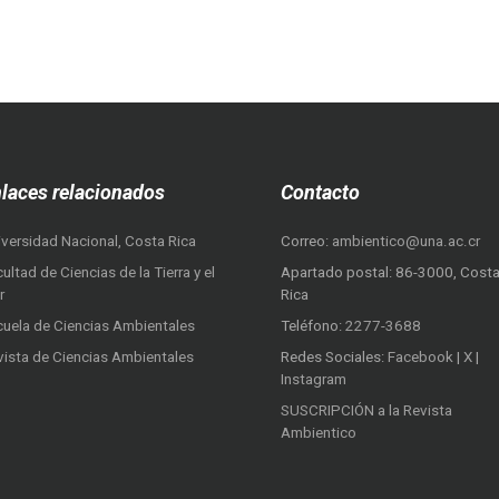
laces relacionados
Contacto
iversidad Nacional, Costa Rica
Correo:
ambientico@una.ac.cr
ultad de Ciencias de la Tierra y el
Apartado postal: 86-3000, Cost
r
Rica
cuela de Ciencias Ambientales
Teléfono:
2277-3688
vista de Ciencias Ambientales
Redes Sociales:
Facebook
|
X
|
Instagram
SUSCRIPCIÓN a la Revista
Ambientico