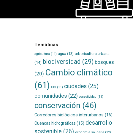
Temáticas
agua
(13)
arboricultura urbana
agricultura
(11)
biodiversidad
(29)
bosques
(14)
Cambio climático
(20)
(61)
ciudades
(25)
CBI
(11)
comunidades
(22)
conectividad
(11)
conservación
(46)
Corredores biológicos interurbanos
(16)
desarrollo
Cuencas hidrográficas
(15)
sostenible
(26)
economía solidaria
(12)