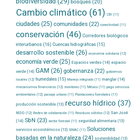
biodiversidad
(29)
bosques
(20)
Cambio climático
(61)
CBI
(11)
ciudades
(25)
comunidades
(22)
conectividad
(11)
conservación
(46)
Corredores biológicos
interurbanos
(16)
Cuencas hidrográficas
(15)
desarrollo sostenible
(26)
economía solidaria
(12)
economía verde
(25)
Espacios verdes
(14)
espacio
GAM
(26)
gobernanza
(22)
verde
(14)
gobiernos
humedales
(15)
manglar
(14)
locales
(12)
Manejo integrado
(11)
mecanismos financieros
(12)
pago servicios
monitoreo
(11)
México
(11)
ambientales
(12)
paisaje urbano
(11)
Plantaciones forestales
(11)
recurso hídrico
(37)
producción sostenible
(13)
San José
REDD
(12)
Residuos sólidos
(12)
Redes de colaboración
(11)
SbN
(23)
(14)
seguridad alimentaria
(13)
sector forestal
(11)
Soluciones
servicios ecosistémicos
(13)
SINAC
(11)
basadas en la naturaleza
(24)
sostenibilidad
(13)