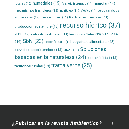
humedales
(15)
manglar
(14)
locales
(12)
Manejo integrado
(11)
mecanismos financieros
(12)
pago servicios
monitoreo
(11)
México
(11)
ambientales
(12)
paisaje urbano
(11)
Plantaciones forestales
(11)
recurso hídrico
(37)
producción sostenible
(13)
San José
REDD
(12)
Residuos sólidos
(12)
Redes de colaboración
(11)
SbN
(23)
(14)
seguridad alimentaria
(13)
sector forestal
(11)
Soluciones
servicios ecosistémicos
(13)
SINAC
(11)
basadas en la naturaleza
(24)
sostenibilidad
(13)
trama verde
(25)
territorios rurales
(13)
¿Publicar en la revista Ambientico?