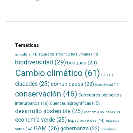
más...
Temáticas
agua
(13)
arboricultura urbana
(14)
agricultura
(11)
biodiversidad
(29)
bosques
(20)
Cambio climático
(61)
CBI
(11)
ciudades
(25)
comunidades
(22)
conectividad
(11)
conservación
(46)
Corredores biológicos
interurbanos
(16)
Cuencas hidrográficas
(15)
desarrollo sostenible
(26)
economía solidaria
(12)
economía verde
(25)
Espacios verdes
(14)
espacio
GAM
(26)
gobernanza
(22)
verde
(14)
gobiernos