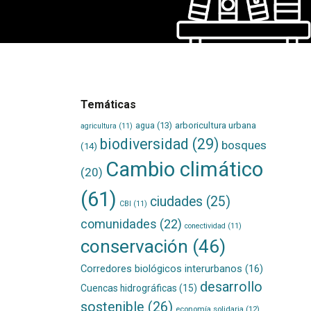
Temáticas
agua
(13)
arboricultura urbana
agricultura
(11)
biodiversidad
(29)
bosques
(14)
Cambio climático
(20)
(61)
ciudades
(25)
CBI
(11)
comunidades
(22)
conectividad
(11)
conservación
(46)
Corredores biológicos interurbanos
(16)
desarrollo
Cuencas hidrográficas
(15)
sostenible
(26)
economía solidaria
(12)