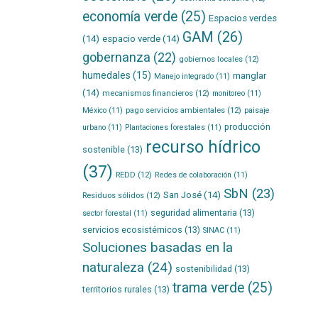
economía verde
(25)
Espacios verdes
GAM
(26)
(14)
espacio verde
(14)
gobernanza
(22)
gobiernos locales
(12)
humedales
(15)
manglar
Manejo integrado
(11)
(14)
mecanismos financieros
(12)
monitoreo
(11)
pago servicios ambientales
(12)
México
(11)
paisaje
producción
urbano
(11)
Plantaciones forestales
(11)
recurso hídrico
sostenible
(13)
(37)
REDD
(12)
Redes de colaboración
(11)
SbN
(23)
San José
(14)
Residuos sólidos
(12)
seguridad alimentaria
(13)
sector forestal
(11)
servicios ecosistémicos
(13)
SINAC
(11)
Soluciones basadas en la
naturaleza
(24)
sostenibilidad
(13)
trama verde
(25)
territorios rurales
(13)