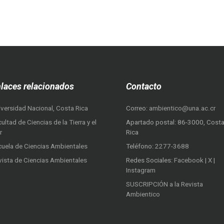
laces relacionados
Contacto
iversidad Nacional, Costa Rica
Correo:
ambientico@una.ac.cr
ultad de Ciencias de la Tierra y el
Apartado postal: 86-3000, Cost
r
Rica
cuela de Ciencias Ambientales
Teléfono:
2277-3688
vista de Ciencias Ambientales
Redes Sociales:
Facebook
|
X
|
Instagram
SUSCRIPCIÓN a la Revista
Ambientico