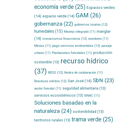
economía verde
(25)
Espacios verdes
GAM
(26)
(14)
espacio verde
(14)
gobernanza
(22)
gobiernos locales
(12)
humedales
(15)
manglar
Manejo integrado
(11)
(14)
mecanismos financieros
(12)
monitoreo
(11)
pago servicios ambientales
(12)
México
(11)
paisaje
producción
urbano
(11)
Plantaciones forestales
(11)
recurso hídrico
sostenible
(13)
(37)
REDD
(12)
Redes de colaboración
(11)
SbN
(23)
San José
(14)
Residuos sólidos
(12)
seguridad alimentaria
(13)
sector forestal
(11)
servicios ecosistémicos
(13)
SINAC
(11)
Soluciones basadas en la
naturaleza
(24)
sostenibilidad
(13)
trama verde
(25)
territorios rurales
(13)