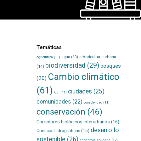
Temáticas
agua
(13)
arboricultura urbana
agricultura
(11)
biodiversidad
(29)
bosques
(14)
Cambio climático
(20)
(61)
ciudades
(25)
CBI
(11)
comunidades
(22)
conectividad
(11)
conservación
(46)
Corredores biológicos interurbanos
(16)
desarrollo
Cuencas hidrográficas
(15)
sostenible
(26)
economía solidaria
(12)