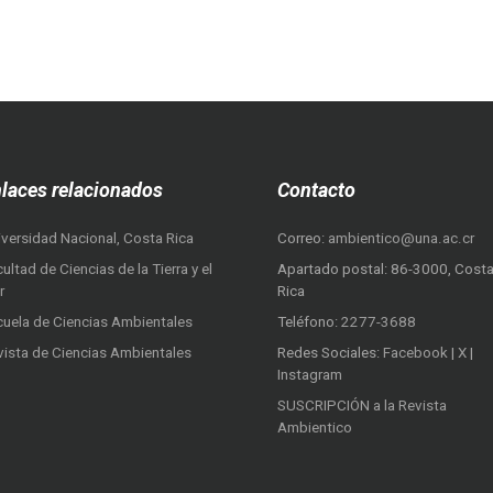
laces relacionados
Contacto
iversidad Nacional, Costa Rica
Correo:
ambientico@una.ac.cr
ultad de Ciencias de la Tierra y el
Apartado postal: 86-3000, Cost
r
Rica
cuela de Ciencias Ambientales
Teléfono:
2277-3688
vista de Ciencias Ambientales
Redes Sociales:
Facebook
|
X
|
Instagram
SUSCRIPCIÓN a la Revista
Ambientico