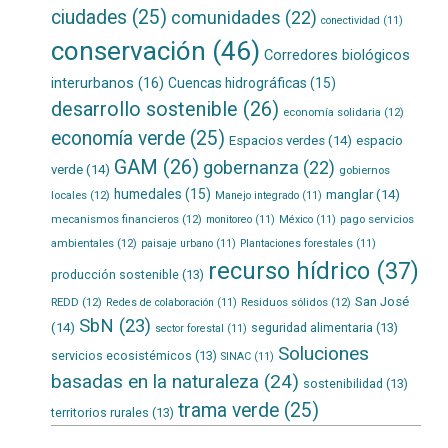
ciudades
(25)
comunidades
(22)
conectividad
(11)
conservación
(46)
Corredores biológicos
interurbanos
(16)
Cuencas hidrográficas
(15)
desarrollo sostenible
(26)
economía solidaria
(12)
economía verde
(25)
Espacios verdes
(14)
espacio
GAM
(26)
gobernanza
(22)
verde
(14)
gobiernos
humedales
(15)
manglar
(14)
locales
(12)
Manejo integrado
(11)
mecanismos financieros
(12)
pago servicios
monitoreo
(11)
México
(11)
ambientales
(12)
paisaje urbano
(11)
Plantaciones forestales
(11)
recurso hídrico
(37)
producción sostenible
(13)
San José
REDD
(12)
Residuos sólidos
(12)
Redes de colaboración
(11)
SbN
(23)
(14)
seguridad alimentaria
(13)
sector forestal
(11)
Soluciones
servicios ecosistémicos
(13)
SINAC
(11)
basadas en la naturaleza
(24)
sostenibilidad
(13)
trama verde
(25)
territorios rurales
(13)