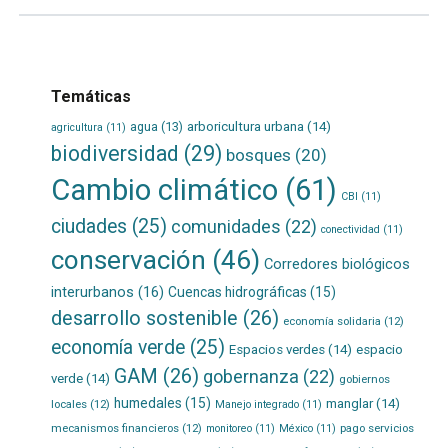
Temáticas
agua
(13)
arboricultura urbana
(14)
agricultura
(11)
biodiversidad
(29)
bosques
(20)
Cambio climático
(61)
CBI
(11)
ciudades
(25)
comunidades
(22)
conectividad
(11)
conservación
(46)
Corredores biológicos
interurbanos
(16)
Cuencas hidrográficas
(15)
desarrollo sostenible
(26)
economía solidaria
(12)
economía verde
(25)
Espacios verdes
(14)
espacio
GAM
(26)
gobernanza
(22)
verde
(14)
gobiernos
humedales
(15)
manglar
(14)
locales
(12)
Manejo integrado
(11)
mecanismos financieros
(12)
pago servicios
monitoreo
(11)
México
(11)