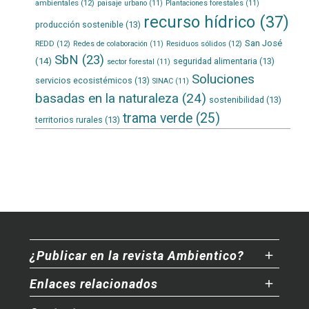
ambientales
(12)
paisaje urbano
(11)
Plantaciones forestales
(11)
recurso hídrico
(37)
producción sostenible
(13)
San José
REDD
(12)
Residuos sólidos
(12)
Redes de colaboración
(11)
SbN
(23)
(14)
seguridad alimentaria
(13)
sector forestal
(11)
Soluciones
servicios ecosistémicos
(13)
SINAC
(11)
basadas en la naturaleza
(24)
sostenibilidad
(13)
trama verde
(25)
territorios rurales
(13)
¿Publicar en la revista Ambientico?
Enlaces relacionados