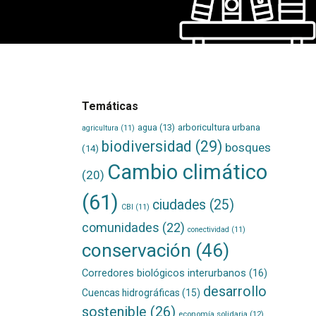
Temáticas
agua
(13)
arboricultura urbana
agricultura
(11)
biodiversidad
(29)
bosques
(14)
Cambio climático
(20)
(61)
ciudades
(25)
CBI
(11)
comunidades
(22)
conectividad
(11)
conservación
(46)
Corredores biológicos interurbanos
(16)
desarrollo
Cuencas hidrográficas
(15)
sostenible
(26)
economía solidaria
(12)