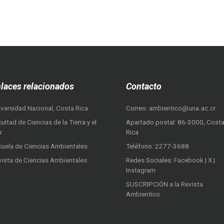
laces relacionados
Contacto
iversidad Nacional, Costa Rica
Correo:
ambientico@una.ac.cr
ultad de Ciencias de la Tierra y el
Apartado postal: 86-3000, Cost
r
Rica
cuela de Ciencias Ambientales
Teléfono:
2277-3688
vista de Ciencias Ambientales
Redes Sociales:
Facebook
|
X
|
Instagram
SUSCRIPCIÓN a la Revista
Ambientico