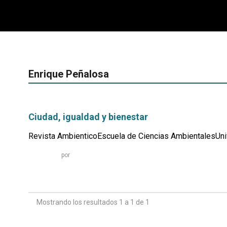
Enrique Peñalosa
Ciudad, igualdad y bienestar
Revista AmbienticoEscuela de Ciencias AmbientalesUniv
Leer
por
más...
Mostrando los resultados 1 a 1 de 1