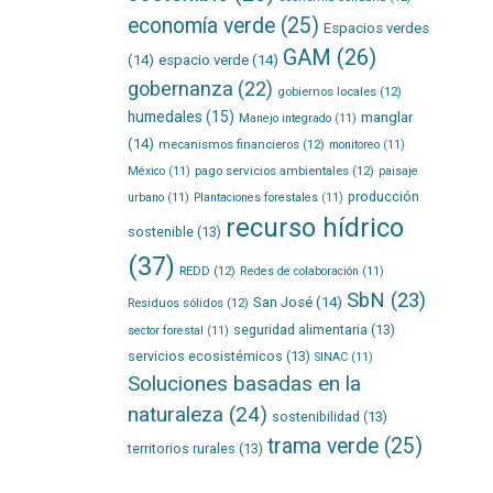
economía verde
(25)
Espacios verdes
GAM
(26)
(14)
espacio verde
(14)
gobernanza
(22)
gobiernos locales
(12)
humedales
(15)
manglar
Manejo integrado
(11)
(14)
mecanismos financieros
(12)
monitoreo
(11)
pago servicios ambientales
(12)
México
(11)
paisaje
producción
urbano
(11)
Plantaciones forestales
(11)
recurso hídrico
sostenible
(13)
(37)
REDD
(12)
Redes de colaboración
(11)
SbN
(23)
San José
(14)
Residuos sólidos
(12)
seguridad alimentaria
(13)
sector forestal
(11)
servicios ecosistémicos
(13)
SINAC
(11)
Soluciones basadas en la
naturaleza
(24)
sostenibilidad
(13)
trama verde
(25)
territorios rurales
(13)