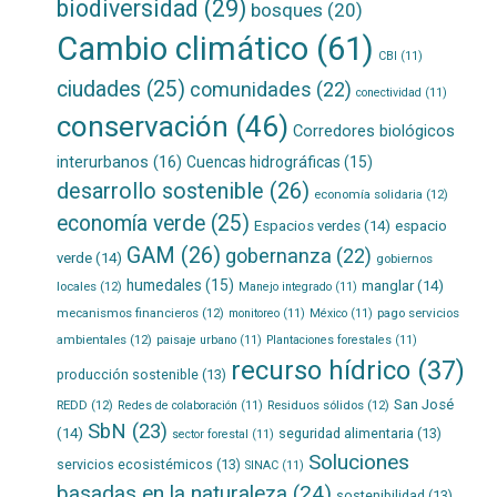
biodiversidad
(29)
bosques
(20)
Cambio climático
(61)
CBI
(11)
ciudades
(25)
comunidades
(22)
conectividad
(11)
conservación
(46)
Corredores biológicos
interurbanos
(16)
Cuencas hidrográficas
(15)
desarrollo sostenible
(26)
economía solidaria
(12)
economía verde
(25)
Espacios verdes
(14)
espacio
GAM
(26)
gobernanza
(22)
verde
(14)
gobiernos
humedales
(15)
manglar
(14)
locales
(12)
Manejo integrado
(11)
mecanismos financieros
(12)
pago servicios
monitoreo
(11)
México
(11)
ambientales
(12)
paisaje urbano
(11)
Plantaciones forestales
(11)
recurso hídrico
(37)
producción sostenible
(13)
San José
REDD
(12)
Residuos sólidos
(12)
Redes de colaboración
(11)
SbN
(23)
(14)
seguridad alimentaria
(13)
sector forestal
(11)
Soluciones
servicios ecosistémicos
(13)
SINAC
(11)
basadas en la naturaleza
(24)
sostenibilidad
(13)