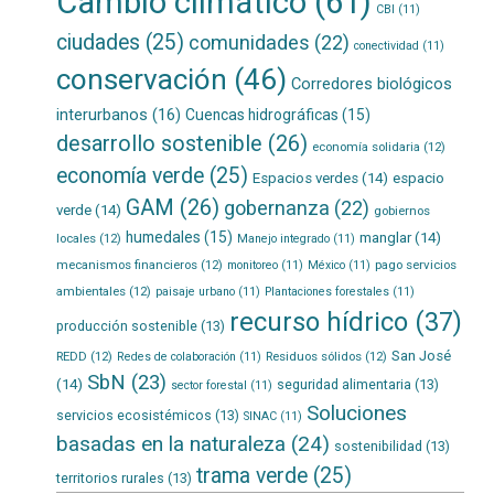
Cambio climático
(61)
CBI
(11)
ciudades
(25)
comunidades
(22)
conectividad
(11)
conservación
(46)
Corredores biológicos
interurbanos
(16)
Cuencas hidrográficas
(15)
desarrollo sostenible
(26)
economía solidaria
(12)
economía verde
(25)
Espacios verdes
(14)
espacio
GAM
(26)
gobernanza
(22)
verde
(14)
gobiernos
humedales
(15)
manglar
(14)
locales
(12)
Manejo integrado
(11)
mecanismos financieros
(12)
pago servicios
monitoreo
(11)
México
(11)
ambientales
(12)
paisaje urbano
(11)
Plantaciones forestales
(11)
recurso hídrico
(37)
producción sostenible
(13)
San José
REDD
(12)
Residuos sólidos
(12)
Redes de colaboración
(11)
SbN
(23)
(14)
seguridad alimentaria
(13)
sector forestal
(11)
Soluciones
servicios ecosistémicos
(13)
SINAC
(11)
basadas en la naturaleza
(24)
sostenibilidad
(13)
trama verde
(25)
territorios rurales
(13)