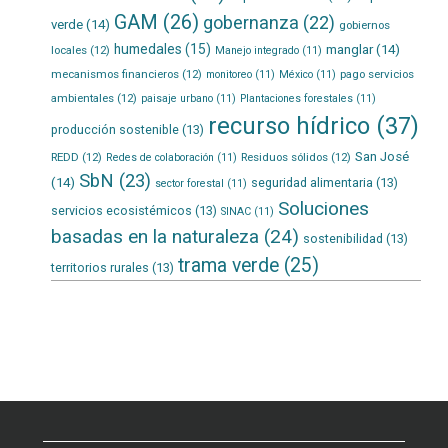
GAM
(26)
gobernanza
(22)
verde
(14)
gobiernos
humedales
(15)
manglar
(14)
locales
(12)
Manejo integrado
(11)
mecanismos financieros
(12)
pago servicios
monitoreo
(11)
México
(11)
ambientales
(12)
paisaje urbano
(11)
Plantaciones forestales
(11)
recurso hídrico
(37)
producción sostenible
(13)
San José
REDD
(12)
Residuos sólidos
(12)
Redes de colaboración
(11)
SbN
(23)
(14)
seguridad alimentaria
(13)
sector forestal
(11)
Soluciones
servicios ecosistémicos
(13)
SINAC
(11)
basadas en la naturaleza
(24)
sostenibilidad
(13)
trama verde
(25)
territorios rurales
(13)