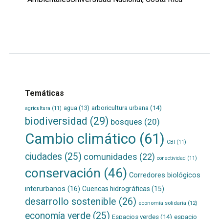
Leer
por
más...
Temáticas
agua
(13)
arboricultura urbana
(14)
agricultura
(11)
biodiversidad
(29)
bosques
(20)
Cambio climático
(61)
CBI
(11)
ciudades
(25)
comunidades
(22)
conectividad
(11)
conservación
(46)
Corredores biológicos
interurbanos
(16)
Cuencas hidrográficas
(15)
desarrollo sostenible
(26)
economía solidaria
(12)
economía verde
(25)
Espacios verdes
(14)
espacio