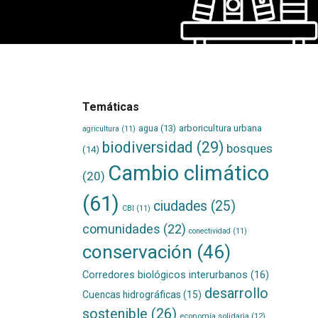
Temáticas
agua
(13)
arboricultura urbana
agricultura
(11)
biodiversidad
(29)
bosques
(14)
Cambio climático
(20)
(61)
ciudades
(25)
CBI
(11)
comunidades
(22)
conectividad
(11)
conservación
(46)
Corredores biológicos interurbanos
(16)
desarrollo
Cuencas hidrográficas
(15)
sostenible
(26)
economía solidaria
(12)