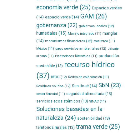
economía verde
(25)
Espacios verdes
GAM
(26)
(14)
espacio verde
(14)
gobernanza
(22)
gobiernos locales
(12)
humedales
(15)
manglar
Manejo integrado
(11)
(14)
mecanismos financieros
(12)
monitoreo
(11)
pago servicios ambientales
(12)
México
(11)
paisaje
producción
urbano
(11)
Plantaciones forestales
(11)
recurso hídrico
sostenible
(13)
(37)
REDD
(12)
Redes de colaboración
(11)
SbN
(23)
San José
(14)
Residuos sólidos
(12)
seguridad alimentaria
(13)
sector forestal
(11)
servicios ecosistémicos
(13)
SINAC
(11)
Soluciones basadas en la
naturaleza
(24)
sostenibilidad
(13)
trama verde
(25)
territorios rurales
(13)