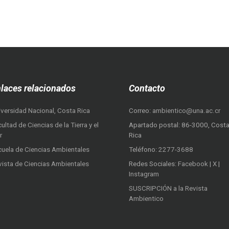
laces relacionados
Contacto
iversidad Nacional, Costa Rica
Correo:
ambientico@una.ac.cr
ultad de Ciencias de la Tierra y el
Apartado postal: 86-3000, Cost
r
Rica
cuela de Ciencias Ambientales
Teléfono:
2277-3688
vista de Ciencias Ambientales
Redes Sociales:
Facebook
|
X
|
Instagram
SUSCRIPCIÓN a la Revista
Ambientico