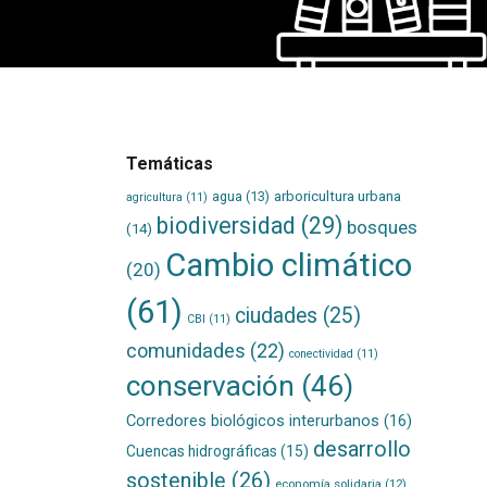
Temáticas
agua
(13)
arboricultura urbana
agricultura
(11)
biodiversidad
(29)
bosques
(14)
Cambio climático
(20)
(61)
ciudades
(25)
CBI
(11)
comunidades
(22)
conectividad
(11)
conservación
(46)
Corredores biológicos interurbanos
(16)
desarrollo
Cuencas hidrográficas
(15)
sostenible
(26)
economía solidaria
(12)