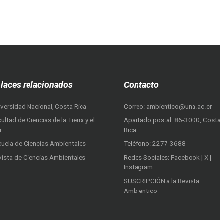
laces relacionados
Contacto
iversidad Nacional, Costa Rica
Correo:
ambientico@una.ac.cr
ultad de Ciencias de la Tierra y el
Apartado postal: 86-3000, Cost
r
Rica
cuela de Ciencias Ambientales
Teléfono:
2277-3688
vista de Ciencias Ambientales
Redes Sociales:
Facebook
|
X
|
Instagram
SUSCRIPCIÓN a la Revista
Ambientico