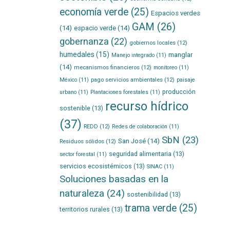
economía verde
(25)
Espacios verdes
GAM
(26)
(14)
espacio verde
(14)
gobernanza
(22)
gobiernos locales
(12)
humedales
(15)
manglar
Manejo integrado
(11)
(14)
mecanismos financieros
(12)
monitoreo
(11)
pago servicios ambientales
(12)
México
(11)
paisaje
producción
urbano
(11)
Plantaciones forestales
(11)
recurso hídrico
sostenible
(13)
(37)
REDD
(12)
Redes de colaboración
(11)
SbN
(23)
San José
(14)
Residuos sólidos
(12)
seguridad alimentaria
(13)
sector forestal
(11)
servicios ecosistémicos
(13)
SINAC
(11)
Soluciones basadas en la
naturaleza
(24)
sostenibilidad
(13)
trama verde
(25)
territorios rurales
(13)