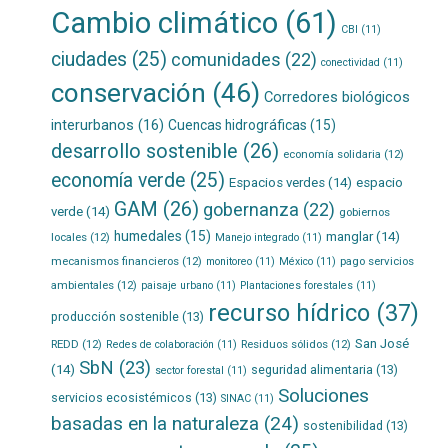
Cambio climático
(61)
CBI
(11)
ciudades
(25)
comunidades
(22)
conectividad
(11)
conservación
(46)
Corredores biológicos
interurbanos
(16)
Cuencas hidrográficas
(15)
desarrollo sostenible
(26)
economía solidaria
(12)
economía verde
(25)
Espacios verdes
(14)
espacio
GAM
(26)
gobernanza
(22)
verde
(14)
gobiernos
humedales
(15)
manglar
(14)
locales
(12)
Manejo integrado
(11)
mecanismos financieros
(12)
pago servicios
monitoreo
(11)
México
(11)
ambientales
(12)
paisaje urbano
(11)
Plantaciones forestales
(11)
recurso hídrico
(37)
producción sostenible
(13)
San José
REDD
(12)
Residuos sólidos
(12)
Redes de colaboración
(11)
SbN
(23)
(14)
seguridad alimentaria
(13)
sector forestal
(11)
Soluciones
servicios ecosistémicos
(13)
SINAC
(11)
basadas en la naturaleza
(24)
sostenibilidad
(13)