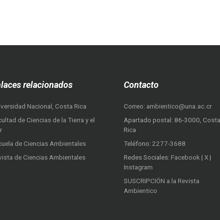
laces relacionados
Contacto
iversidad Nacional, Costa Rica
Correo:
ambientico@una.ac.cr
ultad de Ciencias de la Tierra y el
Apartado postal: 86-3000, Cost
r
Rica
cuela de Ciencias Ambientales
Teléfono:
2277-3688
vista de Ciencias Ambientales
Redes Sociales:
Facebook
|
X
|
Instagram
SUSCRIPCIÓN a la Revista
Ambientico