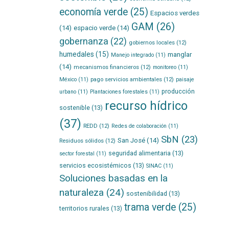
economía verde
(25)
Espacios verdes
GAM
(26)
(14)
espacio verde
(14)
gobernanza
(22)
gobiernos locales
(12)
humedales
(15)
manglar
Manejo integrado
(11)
(14)
mecanismos financieros
(12)
monitoreo
(11)
pago servicios ambientales
(12)
México
(11)
paisaje
producción
urbano
(11)
Plantaciones forestales
(11)
recurso hídrico
sostenible
(13)
(37)
REDD
(12)
Redes de colaboración
(11)
SbN
(23)
San José
(14)
Residuos sólidos
(12)
seguridad alimentaria
(13)
sector forestal
(11)
servicios ecosistémicos
(13)
SINAC
(11)
Soluciones basadas en la
naturaleza
(24)
sostenibilidad
(13)
trama verde
(25)
territorios rurales
(13)