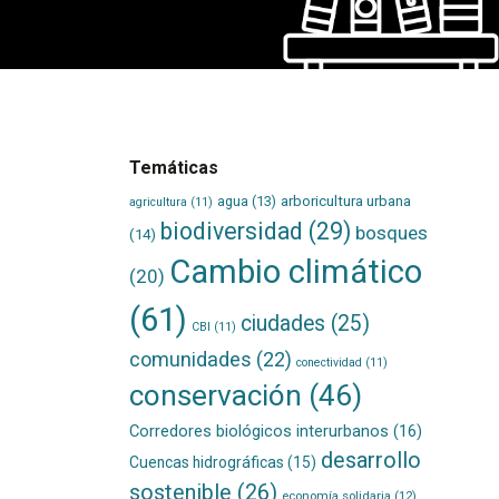
Temáticas
agua
(13)
arboricultura urbana
agricultura
(11)
biodiversidad
(29)
bosques
(14)
Cambio climático
(20)
(61)
ciudades
(25)
CBI
(11)
comunidades
(22)
conectividad
(11)
conservación
(46)
Corredores biológicos interurbanos
(16)
desarrollo
Cuencas hidrográficas
(15)
sostenible
(26)
economía solidaria
(12)