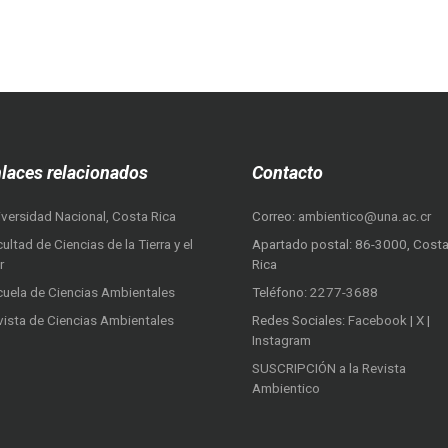
laces relacionados
Contacto
iversidad Nacional, Costa Rica
Correo:
ambientico@una.ac.cr
ultad de Ciencias de la Tierra y el
Apartado postal: 86-3000, Cost
r
Rica
cuela de Ciencias Ambientales
Teléfono:
2277-3688
vista de Ciencias Ambientales
Redes Sociales:
Facebook
|
X
|
Instagram
SUSCRIPCIÓN a la Revista
Ambientico