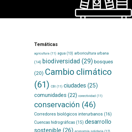
Temáticas
agua
(13)
arboricultura urbana
agricultura
(11)
biodiversidad
(29)
bosques
(14)
Cambio climático
(20)
(61)
ciudades
(25)
CBI
(11)
comunidades
(22)
conectividad
(11)
conservación
(46)
Corredores biológicos interurbanos
(16)
desarrollo
Cuencas hidrográficas
(15)
sostenible
(26)
economía solidaria
(12)