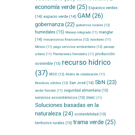
economía verde
(25)
Espacios verdes
GAM
(26)
(14)
espacio verde
(14)
gobernanza
(22)
gobiernos locales
(12)
humedales
(15)
manglar
Manejo integrado
(11)
(14)
mecanismos financieros
(12)
monitoreo
(11)
pago servicios ambientales
(12)
México
(11)
paisaje
producción
urbano
(11)
Plantaciones forestales
(11)
recurso hídrico
sostenible
(13)
(37)
REDD
(12)
Redes de colaboración
(11)
SbN
(23)
San José
(14)
Residuos sólidos
(12)
seguridad alimentaria
(13)
sector forestal
(11)
servicios ecosistémicos
(13)
SINAC
(11)
Soluciones basadas en la
naturaleza
(24)
sostenibilidad
(13)
trama verde
(25)
territorios rurales
(13)