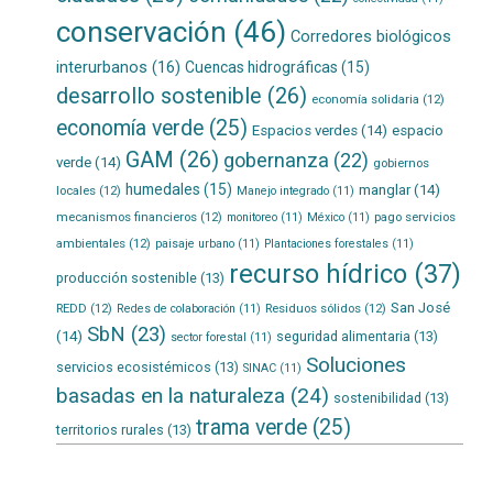
conservación
(46)
Corredores biológicos
interurbanos
(16)
Cuencas hidrográficas
(15)
desarrollo sostenible
(26)
economía solidaria
(12)
economía verde
(25)
Espacios verdes
(14)
espacio
GAM
(26)
gobernanza
(22)
verde
(14)
gobiernos
humedales
(15)
manglar
(14)
locales
(12)
Manejo integrado
(11)
mecanismos financieros
(12)
pago servicios
monitoreo
(11)
México
(11)
ambientales
(12)
paisaje urbano
(11)
Plantaciones forestales
(11)
recurso hídrico
(37)
producción sostenible
(13)
San José
REDD
(12)
Residuos sólidos
(12)
Redes de colaboración
(11)
SbN
(23)
(14)
seguridad alimentaria
(13)
sector forestal
(11)
Soluciones
servicios ecosistémicos
(13)
SINAC
(11)
basadas en la naturaleza
(24)
sostenibilidad
(13)
trama verde
(25)
territorios rurales
(13)