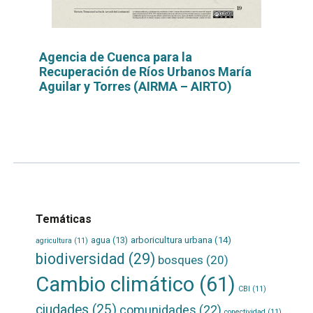
Agencia de Cuenca para la
Recuperación de Ríos Urbanos María
Aguilar y Torres (AIRMA – AIRTO)
Leer
por
más...
Temáticas
agua
(13)
arboricultura urbana
(14)
agricultura
(11)
biodiversidad
(29)
bosques
(20)
Cambio climático
(61)
CBI
(11)
ciudades
(25)
comunidades
(22)
conectividad
(11)