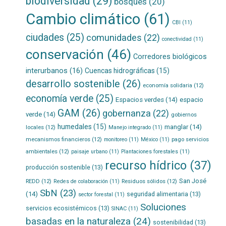
biodiversidad
(29)
bosques
(20)
Cambio climático
(61)
CBI
(11)
ciudades
(25)
comunidades
(22)
conectividad
(11)
conservación
(46)
Corredores biológicos
interurbanos
(16)
Cuencas hidrográficas
(15)
desarrollo sostenible
(26)
economía solidaria
(12)
economía verde
(25)
Espacios verdes
(14)
espacio
GAM
(26)
gobernanza
(22)
verde
(14)
gobiernos
humedales
(15)
manglar
(14)
locales
(12)
Manejo integrado
(11)
mecanismos financieros
(12)
pago servicios
monitoreo
(11)
México
(11)
ambientales
(12)
paisaje urbano
(11)
Plantaciones forestales
(11)
recurso hídrico
(37)
producción sostenible
(13)
San José
REDD
(12)
Residuos sólidos
(12)
Redes de colaboración
(11)
SbN
(23)
(14)
seguridad alimentaria
(13)
sector forestal
(11)
Soluciones
servicios ecosistémicos
(13)
SINAC
(11)
basadas en la naturaleza
(24)
sostenibilidad
(13)