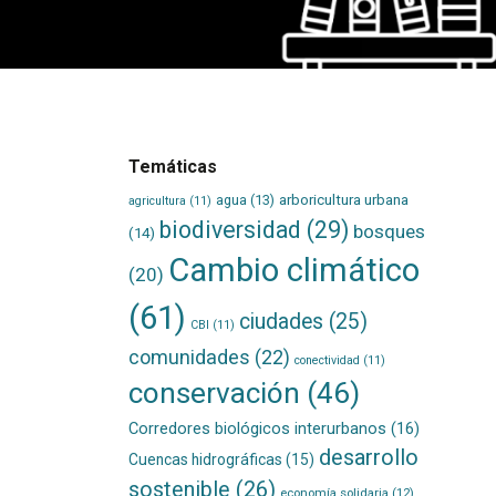
Temáticas
agua
(13)
arboricultura urbana
agricultura
(11)
biodiversidad
(29)
bosques
(14)
Cambio climático
(20)
(61)
ciudades
(25)
CBI
(11)
comunidades
(22)
conectividad
(11)
conservación
(46)
Corredores biológicos interurbanos
(16)
desarrollo
Cuencas hidrográficas
(15)
sostenible
(26)
economía solidaria
(12)