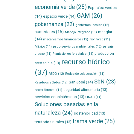
economía verde
(25)
Espacios verdes
GAM
(26)
(14)
espacio verde
(14)
gobernanza
(22)
gobiernos locales
(12)
humedales
(15)
manglar
Manejo integrado
(11)
(14)
mecanismos financieros
(12)
monitoreo
(11)
pago servicios ambientales
(12)
México
(11)
paisaje
producción
urbano
(11)
Plantaciones forestales
(11)
recurso hídrico
sostenible
(13)
(37)
REDD
(12)
Redes de colaboración
(11)
SbN
(23)
San José
(14)
Residuos sólidos
(12)
seguridad alimentaria
(13)
sector forestal
(11)
servicios ecosistémicos
(13)
SINAC
(11)
Soluciones basadas en la
naturaleza
(24)
sostenibilidad
(13)
trama verde
(25)
territorios rurales
(13)