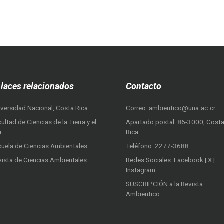
laces relacionados
Contacto
iversidad Nacional, Costa Rica
Correo:
ambientico@una.ac.cr
ultad de Ciencias de la Tierra y el
Apartado postal: 86-3000, Cost
r
Rica
cuela de Ciencias Ambientales
Teléfono:
2277-3688
vista de Ciencias Ambientales
Redes Sociales:
Facebook
|
X
|
Instagram
SUSCRIPCIÓN a la Revista
Ambientico