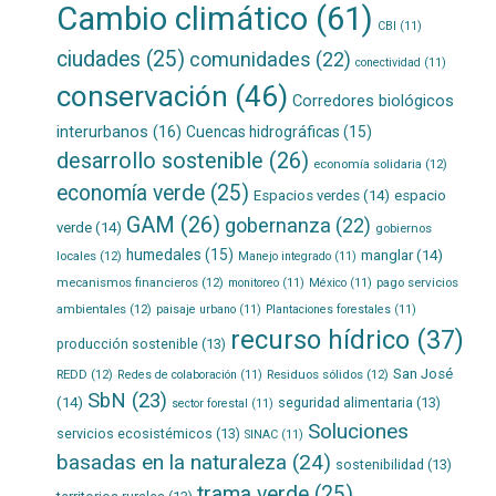
Cambio climático
(61)
CBI
(11)
ciudades
(25)
comunidades
(22)
conectividad
(11)
conservación
(46)
Corredores biológicos
interurbanos
(16)
Cuencas hidrográficas
(15)
desarrollo sostenible
(26)
economía solidaria
(12)
economía verde
(25)
Espacios verdes
(14)
espacio
GAM
(26)
gobernanza
(22)
verde
(14)
gobiernos
humedales
(15)
manglar
(14)
locales
(12)
Manejo integrado
(11)
mecanismos financieros
(12)
pago servicios
monitoreo
(11)
México
(11)
ambientales
(12)
paisaje urbano
(11)
Plantaciones forestales
(11)
recurso hídrico
(37)
producción sostenible
(13)
San José
REDD
(12)
Residuos sólidos
(12)
Redes de colaboración
(11)
SbN
(23)
(14)
seguridad alimentaria
(13)
sector forestal
(11)
Soluciones
servicios ecosistémicos
(13)
SINAC
(11)
basadas en la naturaleza
(24)
sostenibilidad
(13)
trama verde
(25)