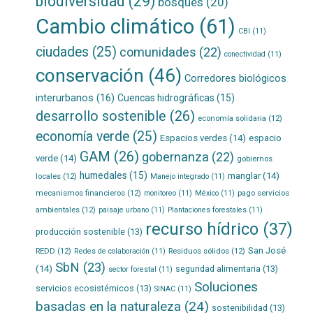
biodiversidad
(29)
bosques
(20)
Cambio climático
(61)
CBI
(11)
ciudades
(25)
comunidades
(22)
conectividad
(11)
conservación
(46)
Corredores biológicos
interurbanos
(16)
Cuencas hidrográficas
(15)
desarrollo sostenible
(26)
economía solidaria
(12)
economía verde
(25)
Espacios verdes
(14)
espacio
GAM
(26)
gobernanza
(22)
verde
(14)
gobiernos
humedales
(15)
manglar
(14)
locales
(12)
Manejo integrado
(11)
mecanismos financieros
(12)
pago servicios
monitoreo
(11)
México
(11)
ambientales
(12)
paisaje urbano
(11)
Plantaciones forestales
(11)
recurso hídrico
(37)
producción sostenible
(13)
San José
REDD
(12)
Residuos sólidos
(12)
Redes de colaboración
(11)
SbN
(23)
(14)
seguridad alimentaria
(13)
sector forestal
(11)
Soluciones
servicios ecosistémicos
(13)
SINAC
(11)
basadas en la naturaleza
(24)
sostenibilidad
(13)