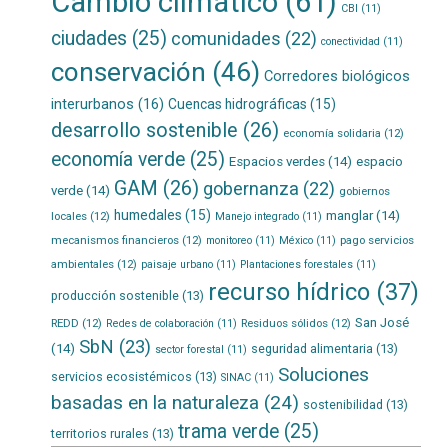
Cambio climático
(61)
CBI
(11)
ciudades
(25)
comunidades
(22)
conectividad
(11)
conservación
(46)
Corredores biológicos
interurbanos
(16)
Cuencas hidrográficas
(15)
desarrollo sostenible
(26)
economía solidaria
(12)
economía verde
(25)
Espacios verdes
(14)
espacio
GAM
(26)
gobernanza
(22)
verde
(14)
gobiernos
humedales
(15)
manglar
(14)
locales
(12)
Manejo integrado
(11)
mecanismos financieros
(12)
pago servicios
monitoreo
(11)
México
(11)
ambientales
(12)
paisaje urbano
(11)
Plantaciones forestales
(11)
recurso hídrico
(37)
producción sostenible
(13)
San José
REDD
(12)
Residuos sólidos
(12)
Redes de colaboración
(11)
SbN
(23)
(14)
seguridad alimentaria
(13)
sector forestal
(11)
Soluciones
servicios ecosistémicos
(13)
SINAC
(11)
basadas en la naturaleza
(24)
sostenibilidad
(13)
trama verde
(25)
territorios rurales
(13)