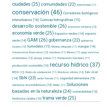
ciudades
(25)
comunidades
(22)
conectividad
(11)
conservación
(46)
Corredores biológicos
interurbanos
(16)
Cuencas hidrográficas
(15)
desarrollo sostenible
(26)
economía solidaria
(12)
economía verde
(25)
Espacios verdes
(14)
espacio
GAM
(26)
gobernanza
(22)
verde
(14)
gobiernos
humedales
(15)
manglar
(14)
locales
(12)
Manejo integrado
(11)
mecanismos financieros
(12)
pago servicios
monitoreo
(11)
México
(11)
ambientales
(12)
paisaje urbano
(11)
Plantaciones forestales
(11)
recurso hídrico
(37)
producción sostenible
(13)
San José
REDD
(12)
Residuos sólidos
(12)
Redes de colaboración
(11)
SbN
(23)
(14)
seguridad alimentaria
(13)
sector forestal
(11)
Soluciones
servicios ecosistémicos
(13)
SINAC
(11)
basadas en la naturaleza
(24)
sostenibilidad
(13)
trama verde
(25)
territorios rurales
(13)